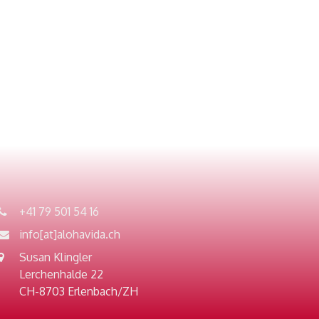
+41 79 501 54 16
info[at]alohavida.ch
Susan Klingler
Lerchenhalde 22
CH-8703 Erlenbach/ZH